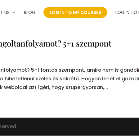
T US
BLOG
LOG IN TO MY COURSES
LOG IN TO
ngoltanfolyamot? 5+1 szempont
anfolyamot? 5+1 fontos szempont, amire nem is gondol
 hihetetlenül széles és sokrétű. Hogyan lehet eligazod
eboldal azt ígéri, hogy szupergyorsan,...
eserved