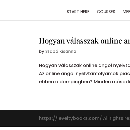
START HERE
COURSES
MEE
Hogyan válasszak online a
by
Szabó Kisanna
Hogyan válasszak online angol nyelvt
Az online angol nyelvtanfolyamok piaca
ebben a dömpingben? Minden második w
https://leveltybooks.com/ All rights r